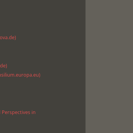
ova.de)
de)
nsilium.europa.eu)
 Perspectives in