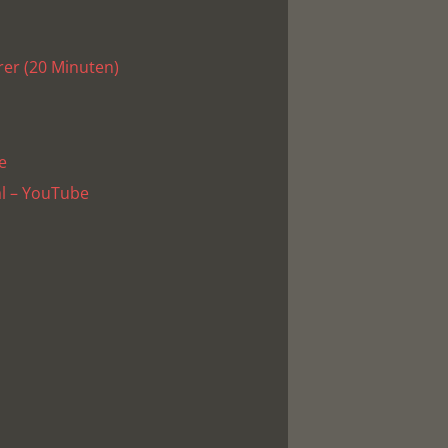
rer (20 Minuten)
e
l – YouTube