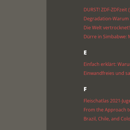
DURST! ZDF-ZDFzeit 
Degradation-Warum v
Die Welt vertrocknet
Dürre in Simbabwe: 
E
Einfach erklärt: Wa
Einwandfreies und sa
F
Fleischatlas 2021-Ju
From the Approach to
Brazil, Chile, and Co