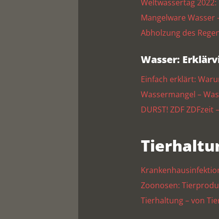
Weltwassertag 2022:
Mangelware Wasser –
Abholzung des Regenw
Wasser: Erklärv
Einfach erklärt: Wa
Wassermangel – Wass
DURST! ZDF ZDFzeit 
Tierhaltu
Krankenhausinfektion
Zoonosen: Tierproduk
Tierhaltung – von Tie