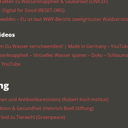
 Fakten zu Wasserknappheit & Sauberkeit (UNICEF)
 Digital for Good (RESET.ORG)
aldes – EU ist laut WWF-Bericht zweitgrösster Waldzerstö
ideos
rum Du Wasser verschwendest! | Made in Germany – YouTub
erknappheit – Virtuelles Wasser sparen – Doku – Schlauma
– YouTube
ng
en und Antibiotikaresistenz (Robert Koch Institut)
tion & Gesundheit (Heinrich Boell Stiftung)
rleid zu Tierwohl (Greenpeace)