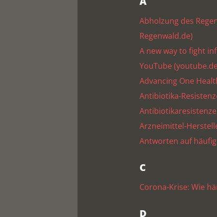
A
Abholzung des Regenw
Regenwald.de)
A new way to fight i
YouTube (youtube.de
Advancing One Health
Antibiotika-Resisten
Antibiotikaresistenz
Arzneimittel-Herstell
Antworten auf häufig 
C
Corona-Krise: Wie h
D