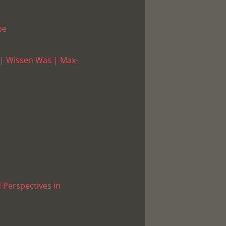
be
 | Wissen Was | Max-
 Perspectives in