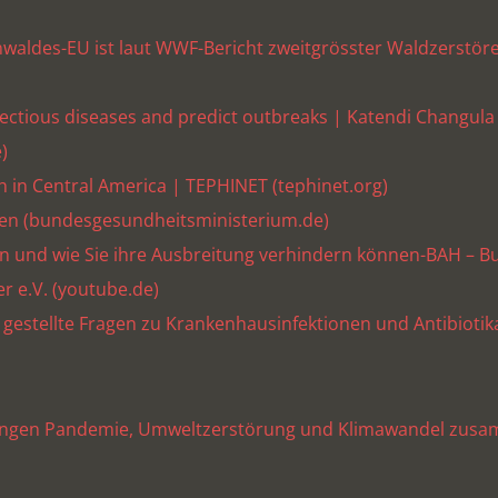
aldes-EU ist laut WWF-Bericht zweitgrösster Waldzerstöre
nfectious diseases and predict outbreaks | Katendi Changul
)
 in Central America | TEPHINET (tephinet.org)
zen (bundesgesundheitsministerium.de)
en und wie Sie ihre Ausbreitung verhindern können-BAH – 
er e.V. (youtube.de)
gestellte Fragen zu Krankenhausinfektionen und Antibiotika
ängen Pandemie, Umweltzerstörung und Klimawandel zusa