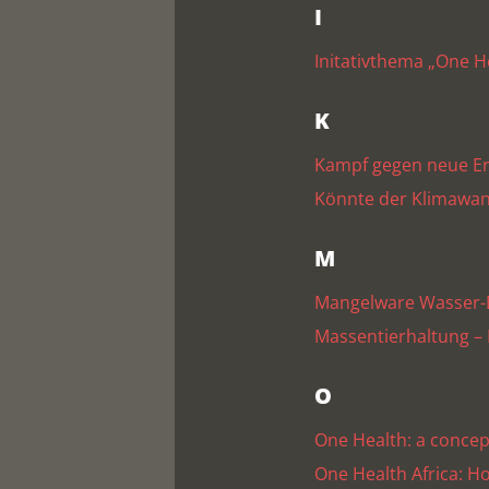
I
Initativthema „One H
K
Kampf gegen neue Er
Könnte der Klimawan
M
Mangelware Wasser-D
Massentierhaltung – 
O
One Health: a concept
One Health Africa: H