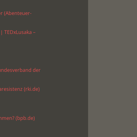
r (Abenteuer-
a | TEDxLusaka –
Bundesverband der
resistenz (rki.de)
mmen? (bpb.de)