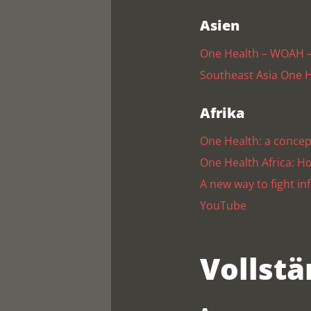
Asien
One Health – WOAH –
Southeast Asia One 
Afrika
One Health: a concept
One Health Africa: H
A new way to fight i
YouTube
Vollstä